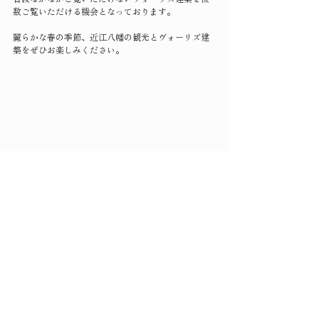
数ご覧いただける機会となっております。
麗らかな春の季節、近江八幡の観光とヴォーリズ建
築をぜひお楽しみください。
吉田悦蔵邸
〒523-0877 滋賀県近江八幡市池田町5丁目21-3
5-21-3 Ikeda-machi, Omihachiman, Shiga
523-0877
, Japan
www.yoshidatei1913.com