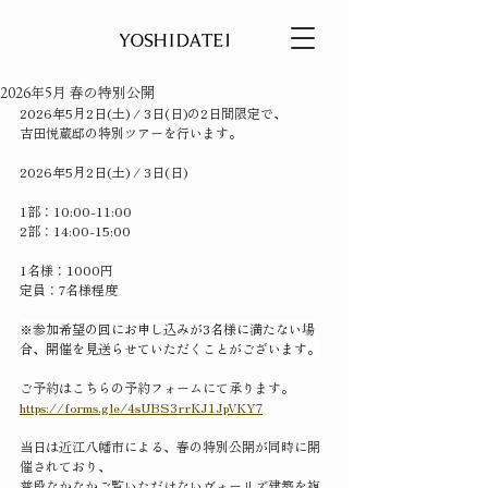
2026年5月 春の特別公開
2026年5月2日(土) / 3日(日)の2日間限定で、
吉田悦蔵邸の特別ツアーを行います。
2026年5月2日(土) / 3日(日)
1部：10:00-11:00
2部：14:00-15:00 
1名様：1000円
定員：7名様程度
※参加希望の回にお申し込みが3名様に満たない場
合、開催を見送らせていただくことがございます。
ご予約はこちらの予約フォームにて承ります。
https://forms.gle/4sUBS3rrKJ1JpVKY7
当日は近江八幡市による、春の特別公開が同時に開
催されており、
普段なかなかご覧いただけないヴォーリズ建築を複